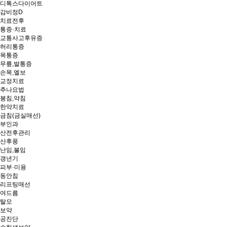
디톡스다이어트
감비정D
치료전후
통증·치료
교통사고후유증
허리통증
목통증
무릎,발통증
손목,엘보
교정치료
추나요법
봉침,약침
한약치료
금침(금실매선)
부인과
산전후관리
산후풍
난임,불임
갱년기
피부·미용
동안침
리프팅매선
여드름
탈모
보약
공진단