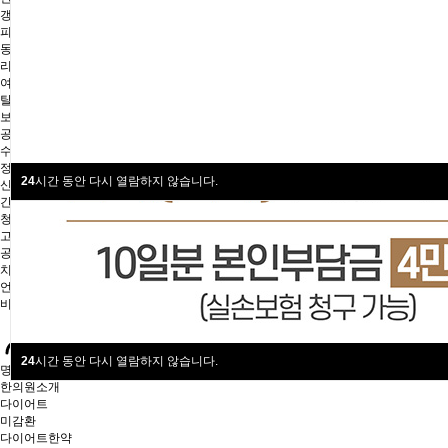
갱년기
피부·미용
동안침
리프팅매선
여드름
탈모
보약
공진단
수험생보약
정화요법
24
시간 동안 다시 열람하지 않습니다.
신장정화요법
간·담 정화요법
청혈해독요법
고객센터
공지사항
치료후기
언론보도
비급여항목
24
시간 동안 다시 열람하지 않습니다.
명한의원
한의원소개
다이어트
미감환
다이어트한약