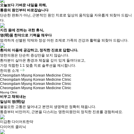
오늘보다 가벼운 내일을 위해,
통증의 원인부터 바로잡습니다
단순한 완화가 아닌, 근본적인 원인 치료로 일상의 움직임을 자유롭게 되찾아 드립니
다.
지친 몸에 전하는 귀한 휴식,
명(明)품 한약으로 기력을 채우다
엄격하게 선별된 약재와 정성 어린 조제로 가족의 건강과 활력을 되찾아 드립니다.
환자의 아픔에 공감하고, 정직한 진료로 답합니다.
명한의원은 단순히 증상만을 보지 않습니다.
환자분이 살아온 환경과 체질을 깊이 있게 들여다보고,
가장 적합한 1:1 맞춤 치료 솔루션을 제시합니다.
한의원 소개
Cheongdam Myung Korean Medicine Clinic
Cheongdam Myung Korean Medicine Clinic
Cheongdam Myung Korean Medicine Clinic
Cheongdam Myung Korean Medicine Clinic
Myung Clinic
비우고 채워내는
일상의 명(明)답
불필요한 고통은 덜어내고 본연의 생명력은 정확히 채웁니다.
통증부터 비만까지, 근본을 다스리는 명한의원만의 정직한 진료를 경험하세요.
미감환
다이어트한약
다이어트 클리닉