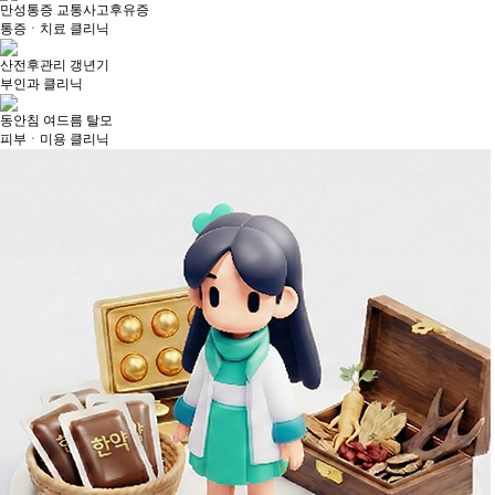
만성통증
교통사고후유증
통증ㆍ치료 클리닉
산전후관리
갱년기
부인과 클리닉
동안침
여드름
탈모
피부ㆍ미용 클리닉