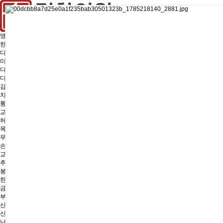
명한의원
한의원소개
다이어트
미감환
다이어트한약
디톡스다이어트
감비정D
치료전후
통증·치료
교통사고후유증
허리통증
목통증
무릎,발통증
손목,엘보
교정치료
추나요법
봉침,약침
한약치료
금침(금실매선)
부인과
산전후관리
산후풍
난임,불임